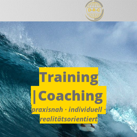
Training
|Coaching
praxisnah · individuell ·
realitätsorientiert