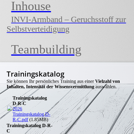
Inhouse
INVI-Armband – Geruchsstoff zur
Selbstverteidigung
Teambuilding
Trainingskatalog
Sie können Ihr persönliches Training aus einer
Vielzahl von
Inhalten, Intensität der Wissensvermittlung
auswählen.
Trainingskatalog
D-R-C
2026
Trainingskatalog D-
R-C.pdf
(1.85MB)
Trainingskatalog D-R-
C