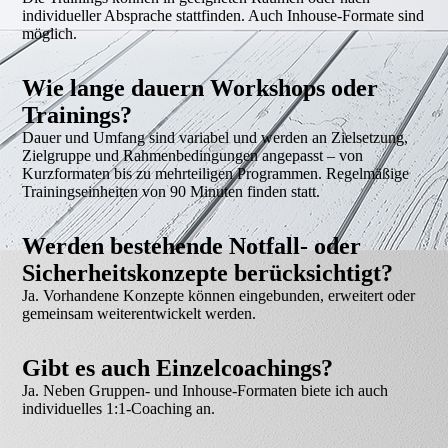
individueller Absprache stattfinden. Auch Inhouse-Formate sind
möglich.
Wie lange dauern Workshops oder
Trainings?
Dauer und Umfang sind variabel und werden an Zielsetzung,
Zielgruppe und Rahmenbedingungen angepasst – von
Kurzformaten bis zu mehrteiligen Programmen. Regelmäßige
Trainingseinheiten von 90 Minuten finden statt.
Werden bestehende Notfall- oder
Sicherheitskonzepte berücksichtigt?
Ja. Vorhandene Konzepte können eingebunden, erweitert oder
gemeinsam weiterentwickelt werden.
Gibt es auch Einzelcoachings?
Ja. Neben Gruppen- und Inhouse-Formaten biete ich auch
individuelles 1:1-Coaching an.