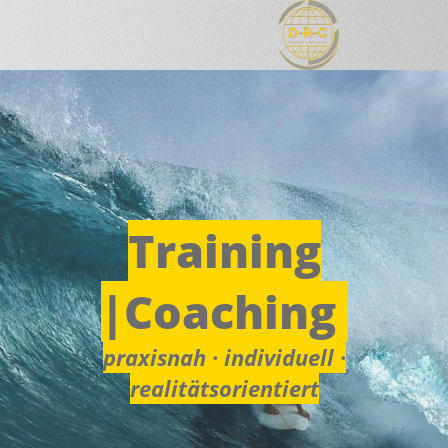
Training
|Coaching
praxisnah · individuell ·
realitätsorientiert