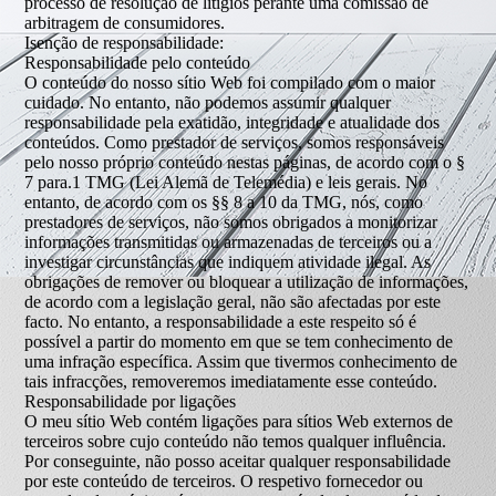
processo de resolução de litígios perante uma comissão de
arbitragem de consumidores.
Isenção de responsabilidade:
Responsabilidade pelo conteúdo
O conteúdo do nosso sítio Web foi compilado com o maior
cuidado. No entanto, não podemos assumir qualquer
responsabilidade pela exatidão, integridade e atualidade dos
conteúdos. Como prestador de serviços, somos responsáveis
pelo nosso próprio conteúdo nestas páginas, de acordo com o §
7 para.1 TMG (Lei Alemã de Telemédia) e leis gerais. No
entanto, de acordo com os §§ 8 a 10 da TMG, nós, como
prestadores de serviços, não somos obrigados a monitorizar
informações transmitidas ou armazenadas de terceiros ou a
investigar circunstâncias que indiquem atividade ilegal. As
obrigações de remover ou bloquear a utilização de informações,
de acordo com a legislação geral, não são afectadas por este
facto. No entanto, a responsabilidade a este respeito só é
possível a partir do momento em que se tem conhecimento de
uma infração específica. Assim que tivermos conhecimento de
tais infracções, removeremos imediatamente esse conteúdo.
Responsabilidade por ligações
O meu sítio Web contém ligações para sítios Web externos de
terceiros sobre cujo conteúdo não temos qualquer influência.
Por conseguinte, não posso aceitar qualquer responsabilidade
por este conteúdo de terceiros. O respetivo fornecedor ou