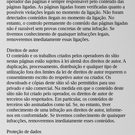
operador das páginas é sempre responsável pelo conteúdo das
páginas ligadas. As páginas ligadas foram verificadas quanto a
possíveis violações legais no momento da ligação. Não foram
detectados conteúdos ilegais no momento da ligação. No
entanto, o controlo permanente do conteúdo das páginas ligadas
não é razoável sem provas concretas de uma infração. Se
tivermos conhecimento de quaisquer infracções legais,
removeremos imediatamente essas ligações.
Direitos de autor
O conteúdo e os trabalhos criados pelos operadores do sítio
nestas páginas estão sujeitos à lei alemã dos direitos de autor. A
duplicação, processamento, distribuição e qualquer tipo de
utilização fora dos limites da lei de direitos de autor requerem o
consentimento escrito do respetivo autor ou criador. Os
downloads e cópias deste sítio só são permitidos para uso
privado e não comercial. Na medida em que o conteúdo deste
sítio não foi criado pelo operador, os direitos de autor de
terceiros são respeitados. Em particular, os conteúdos de
terceiros são assinalados como tal. Se, no entanto, tiver
conhecimento de uma infração aos direitos de autor, informe-
nos em conformidade. Se tivermos conhecimento de quaisquer
infracções, removeremos imediatamente esses conteúdos.
Proteção de dados