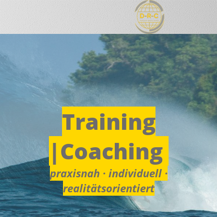
Training
|Coaching
praxisnah · individuell ·
realitätsorientiert